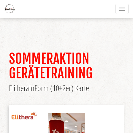
Toggl
naviga
SOMMERAKTION
GERÄTETRAINING
ElitheraInForm (10+2er) Karte