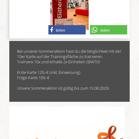
teilen
teilen
Bei unserer Sommeraktion hast du die Möglichkeit mit der
10er Karte auf der Trainingsfläche zu trainieren.
Trainiere 10x und erhalte 2x Einheiten GRATIS!
Erste Karte 129,-€ (inkl. Einweisung)
Folge Karte 109,-€
Unsere Sommeraktion ist gültig bis zum 15.08.2025!