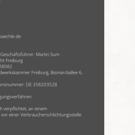
H
baechle.de
) Geschäftsführer: Martin Sum
cht Freiburg
728082
werkskammer Freiburg, Bismarckallee 6,
ationsnummer: DE 358203528
egungsverfahren:
h verpflichtet, an einem
 vor einer Verbraucherschlichtungsstelle