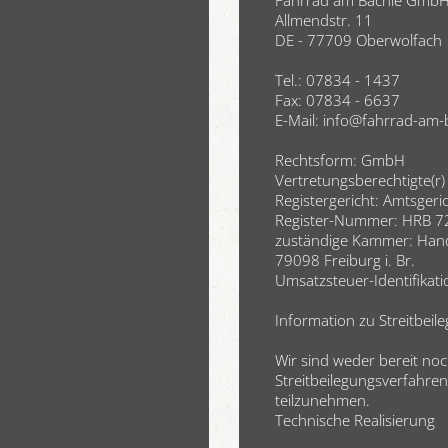
Fahrrad am Bächle Gmb
Allmendstr. 11
DE - 77709 Oberwolfach
Tel.: 07834 - 1437
Fax: 07834 - 6637
E-Mail:
info@fahrrad-am-
Rechtsform: GmbH
Vertretungsberechtigte(r
Registergericht: Amtsgeri
Register-Nummer: HRB 
zuständige Kammer: Hand
79098 Freiburg i. Br.
Umsatzsteuer-Identifik
Information zu Streitbeil
Wir sind weder bereit noc
Streitbeilegungsverfahren
teilzunehmen.
Technische Realisierung