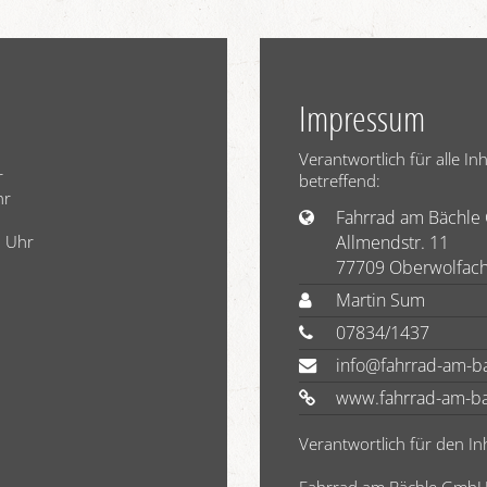
Impressum
Verantwortlich für alle I
r
betreffend:
hr
Fahrrad am Bächl
Allmendstr. 11
0 Uhr
77709 Oberwolfac
Martin Sum
07834/1437
info@fahrrad-am-b
www.fahrrad-am-ba
Verantwortlich für den In