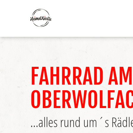
FAHRRAD AM
OBERWOLFA
...alles rund um´s Rädl