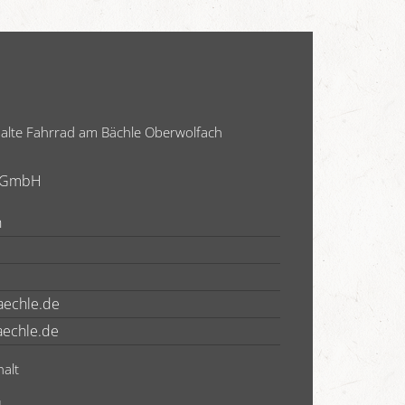
nhalte Fahrrad am Bächle Oberwolfach
e GmbH
h
aechle.de
echle.de
halt