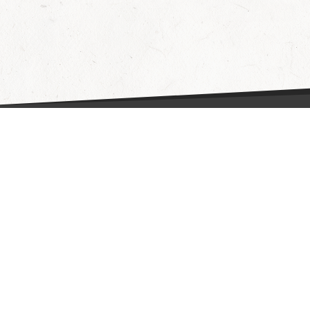
Fragen & Antworten
Hilfe
Datenschutzerklärung
Wie funktioniert's?
AGB
Partner
Kontakt
Aktionen
Impressum
Barrierefreiheit