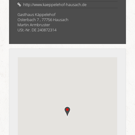
http://www.kaeppelehof-hausach.de
Gasthaus Käppelehof
Osterbach 7 , 77756 Hausach
Martin Armbruster
USt.-Nr. DE 240872314