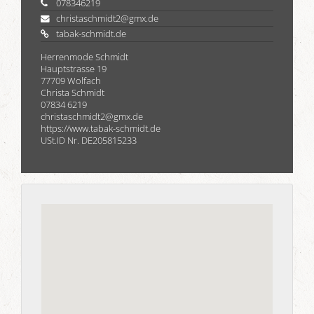
078346219
christaschmidt2@gmx.de
tabak-schmidt.de
Herrenmode Schmidt
Hauptstrasse 19
77709 Wolfach
Christa Schmidt
07834 6219
christaschmidt2@gmx.de
https://www.tabak-schmidt.de
USt.ID
Nr. DE205815233