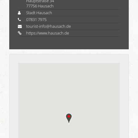
Hauptstraße 34
77756 Hausach
Stadt Hausach
07831 7975
tourist-info@hausach.de
https://www.hausach.de