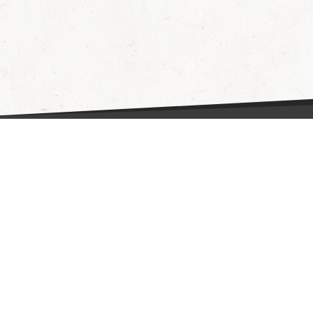
Fragen & Antworten
Hilfe
Datenschutzerklärung
Wie funktioniert's?
AGB
Partner
Kontakt
Aktionen
Impressum
Barrierefreiheit