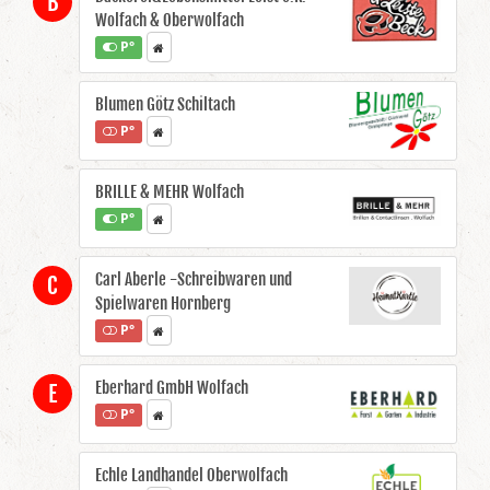
B
Wolfach & Oberwolfach
P°
Blumen Götz Schiltach
P°
BRILLE & MEHR Wolfach
P°
Carl Aberle -Schreibwaren und
C
Spielwaren Hornberg
P°
Eberhard GmbH Wolfach
E
P°
Echle Landhandel Oberwolfach