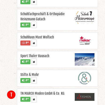
P°
Schuhfachgeschäft & Orthopädie
Heinzmann Gutach
P°
Schuhhaus Mast Wolfach
P°
Sport Thaler Hausach
P°
Stifte & Mohr
P°
TN MARCO Moden GmbH & Co. KG
T
P°