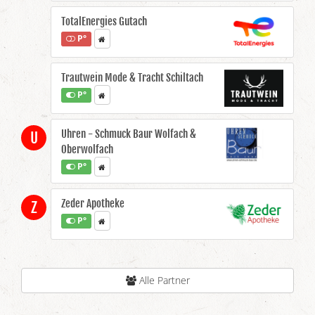
TotalEnergies Gutach
P°
Trautwein Mode & Tracht Schiltach
P°
Uhren - Schmuck Baur Wolfach &
U
Oberwolfach
P°
Zeder Apotheke
Z
P°
Alle Partner