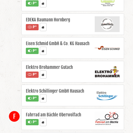
P°
EDEKA Baumann Hornberg
P°
Eisen Schmid GmbH & Co. KG Hausach
P°
Elektro Brohammer Gutach
P°
Elektro Schillinger GmbH Hausach
P°
Fahrrad am Bächle Oberwolfach
F
P°