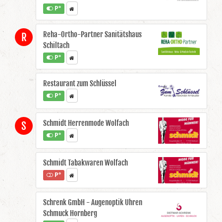
P°
Reha-Ortho-Partner Sanitätshaus
R
Schiltach
P°
Restaurant zum Schlüssel
P°
Schmidt Herrenmode Wolfach
S
P°
Schmidt Tabakwaren Wolfach
P°
Schrenk GmbH - Augenoptik Uhren
Schmuck Hornberg