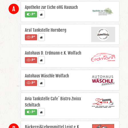
Apotheke zur Eiche oHG Hausach
A
P°
Aral Tankstelle Hornberg
P°
Autohaus D. Erdmann e.K. Wolfach
P°
Autohaus Wäschle Wolfach
P°
Avia Tankstelle Cafe´ Bistro Zwixx
Schiltach
P°
Bäckerei&Lebensmittel Leist e.K.