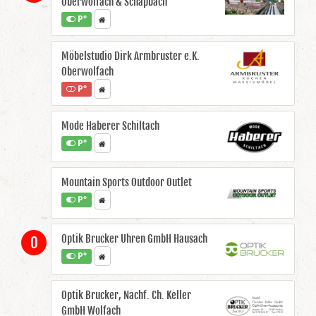
Oberwolfach & Schapbach
P°
Möbelstudio Dirk Armbruster e.K.
Oberwolfach
P°
Mode Haberer Schiltach
P°
Mountain Sports Outdoor Outlet
P°
Optik Brucker Uhren GmbH Hausach
O
P°
Optik Brucker, Nachf. Ch. Keller
GmbH Wolfach