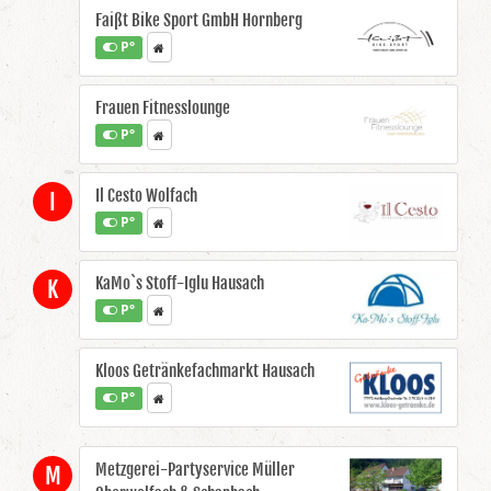
Faißt Bike Sport GmbH Hornberg
P°
Frauen Fitnesslounge
P°
Il Cesto Wolfach
I
P°
KaMo`s Stoff-Iglu Hausach
K
P°
Kloos Getränkefachmarkt Hausach
P°
Metzgerei-Partyservice Müller
M